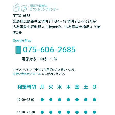
〒730-0853
広島県広島市中区堺町2丁目4－16 堺町Yビル402号室
広島電鉄小網町駅より徒歩1分、広島電鉄土橋駅より徒
歩3分
Google Map
075-606-2685
電話対応：10時〜17時
※カウンセリング中などは電話対応が難しいため、
お問い合わせフォーム
もご活用ください。
相談時間
月
火
水
木
金
土
日
10:00~13:00
●
●
●
●
●
●
●
14:00~20:00
●
●
●
●
●
●
●