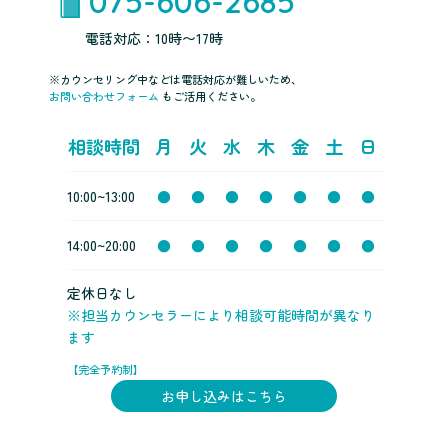
075-606-2685
電話対応：10時〜17時
※カウンセリング中などは電話対応が難しいため、
お問い合わせフォーム
もご活用ください。
相談時間
月
火
水
木
金
土
日
10:00~13:00
●
●
●
●
●
●
●
14:00~20:00
●
●
●
●
●
●
●
定休日なし
※担当カウンセラーにより相談可能時間が異なり
ます
【完全予約制】
お申し込みはこちら