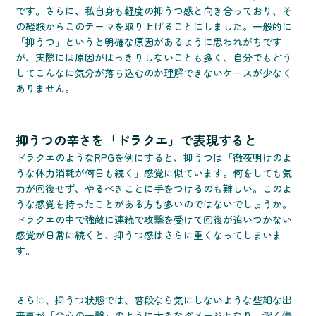
です。さらに、私自身も軽度の抑うつ感と向き合っており、そ
の経験からこのテーマを取り上げることにしました。一般的に
「抑うつ」というと明確な原因があるように思われがちです
が、実際には原因がはっきりしないことも多く、自分でもどう
してこんなに気分が落ち込むのか理解できないケースが少なく
ありません。
抑うつの辛さを「ドラクエ」で表現すると
ドラクエのようなRPGを例にすると、抑うつは「徹夜明けのよ
うな体力消耗が何日も続く」感覚に似ています。何をしても気
力が回復せず、やるべきことに手をつけるのも難しい。このよ
うな感覚を持ったことがある方も多いのではないでしょうか。
ドラクエの中で強敵に連続で攻撃を受けて回復が追いつかない
感覚が日常に続くと、抑うつ感はさらに重くなってしまいま
す。
さらに、抑うつ状態では、普段なら気にしないような些細な出
来事が「会心の一撃」のように大きなダメージとなり、深く傷