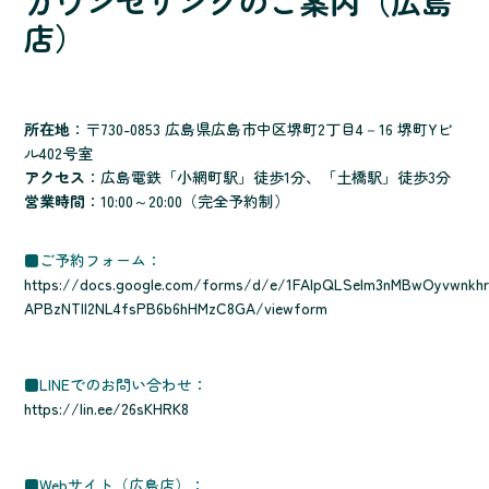
カウンセリングのご案内（広島
店）
所在地
：〒730-0853 広島県広島市中区堺町2丁目4－16 堺町Yビ
ル402号室
アクセス
：広島電鉄「小網町駅」徒歩1分、「土橋駅」徒歩3分
営業時間
：10:00～20:00（完全予約制）
■ご予約フォーム：
https://docs.google.com/forms/d/e/1FAIpQLSelm3nMBwOyvwnkhr
APBzNTll2NL4fsPB6b6hHMzC8GA/viewform
■LINEでのお問い合わせ：
https://lin.ee/26sKHRK8
■Webサイト（広島店）：