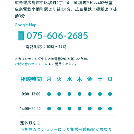
広島県広島市中区堺町2丁目4－16 堺町Yビル402号室
広島電鉄小網町駅より徒歩1分、広島電鉄土橋駅より徒
歩3分
Google Map
075-606-2685
電話対応：10時〜17時
※カウンセリング中などは電話対応が難しいため、
お問い合わせフォーム
もご活用ください。
相談時間
月
火
水
木
金
土
日
10:00~13:00
●
●
●
●
●
●
●
14:00~20:00
●
●
●
●
●
●
●
定休日なし
※担当カウンセラーにより相談可能時間が異なり