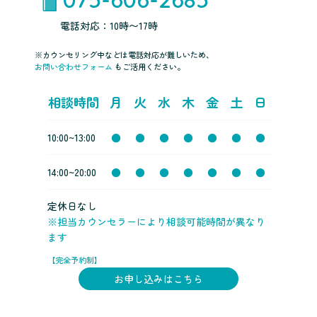
電話対応：10時〜17時
※カウンセリング中などは電話対応が難しいため、
お問い合わせフォーム
もご活用ください。
相談時間
月
火
水
木
金
土
日
10:00~13:00
●
●
●
●
●
●
●
14:00~20:00
●
●
●
●
●
●
●
定休日なし
※担当カウンセラーにより相談可能時間が異なり
ます
【完全予約制】
お申し込みはこちら