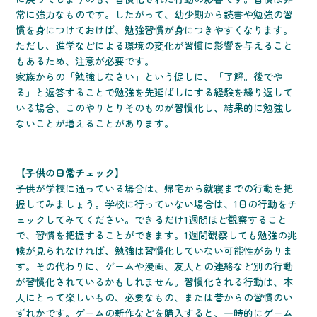
常に強力なものです。したがって、幼少期から読書や勉強の習
慣を身につけておけば、勉強習慣が身につきやすくなります。
ただし、進学などによる環境の変化が習慣に影響を与えること
もあるため、注意が必要です。
家族からの「勉強しなさい」という促しに、「了解。後でや
る」と返答することで勉強を先延ばしにする経験を繰り返して
いる場合、このやりとりそのものが習慣化し、結果的に勉強し
ないことが増えることがあります。
【子供の日常チェック】
子供が学校に通っている場合は、帰宅から就寝までの行動を把
握してみましょう。学校に行っていない場合は、1日の行動をチ
ェックしてみてください。できるだけ1週間ほど観察すること
で、習慣を把握することができます。1週間観察しても勉強の兆
候が見られなければ、勉強は習慣化していない可能性がありま
す。その代わりに、ゲームや漫画、友人との連絡など別の行動
が習慣化されているかもしれません。習慣化される行動は、本
人にとって楽しいもの、必要なもの、または昔からの習慣のい
ずれかです。ゲームの新作などを購入すると、一時的にゲーム