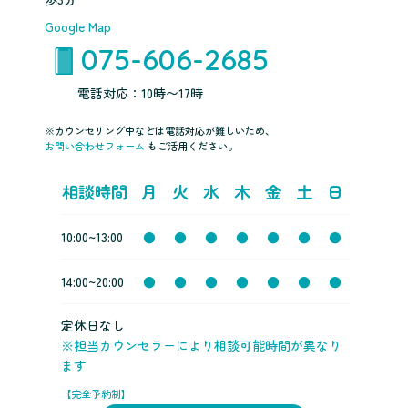
Google Map
075-606-2685
電話対応：10時〜17時
※カウンセリング中などは電話対応が難しいため、
お問い合わせフォーム
もご活用ください。
相談時間
月
火
水
木
金
土
日
10:00~13:00
●
●
●
●
●
●
●
14:00~20:00
●
●
●
●
●
●
●
定休日なし
※担当カウンセラーにより相談可能時間が異なり
ます
【完全予約制】