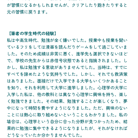
が習慣になるかもしれませんが、クリアしたり飽きたりすると
元の習慣に戻ります。
【筆者の学生時代の経験】
私は中高生時代、勉強が全く嫌いでした。授業中も授業を聞い
ているフリをしては漫画を読んだりゲームをして過ごしていま
した。そのため成績は非常に悪く、進学先も選択できないほど
で、学校の先生からは赤信号状態であると指摘されました。し
かし、私は勉強する意欲がありませんでした。当時は、すでに
すべてを諦めたような気持ちでした。しかし、それでも救済策
はありました。面接だけで入学できる大学もいくつかあること
を知り、それを利用して大学に進学しました。心理学の大学に
入学した私は、他の教科とは異なり心理学に興味を持ち、楽し
く勉強できました。その結果、勉強することが楽しくなり、夢
中になって時間を費やすようになりました。ただ、興味のない
ことには熱心に取り組めないということもわかりました。私の
場合は、心理学という自分に合った分野が見つかったため、結
果的に勉強に集中できるようになりましたが、それがなければ
どうなっていたか分かりませんでした。